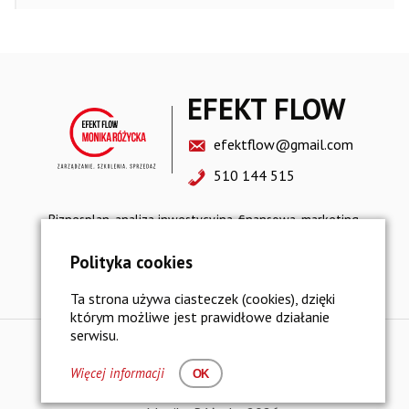
EFEKT FLOW
efektflow@gmail.com
510 144 515
Biznesplan, analiza inwestycyjna, finansowa, marketing,
sprzedaż, restrukturyzacja, strategia rozwoju
Polityka cookies
Polityka prywatności i bezpieczeństwo danych
Ta strona używa ciasteczek (cookies), dzięki
którym możliwe jest prawidłowe działanie
serwisu.
Więcej informacji
OK