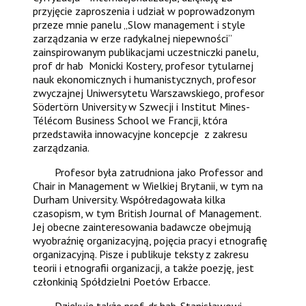
przyjęcie zaproszenia i udział w poprowadzonym
przeze mnie panelu „Slow management i style
zarządzania w erze radykalnej niepewności”
zainspirowanym publikacjami uczestniczki panelu,
prof dr hab Monicki Kostery, profesor tytularnej
nauk ekonomicznych i humanistycznych, profesor
zwyczajnej Uniwersytetu Warszawskiego, profesor
Södertörn University w Szwecji i Institut Mines-
Télécom Business School we Francji, która
przedstawiła innowacyjne koncepcje z zakresu
zarządzania.
Profesor b
yła zatrudniona jako Professor and
Chair in Management w Wielkiej Brytanii, w tym na
Durham University. Współredagowała kilka
czasopism, w tym British Journal of Management.
Jej obecne zainteresowania badawcze obejmują
wyobraźnię organizacyjną, pojęcia pracy i etnografię
organizacyjną.
Pisze i publikuje teksty z zakresu
teorii i etnografii organizacji, a także poezję, j
est
członkinią Spółdzielni Poetów Erbacce.
Dziękuję także prof. dr hab. Stanisławowi