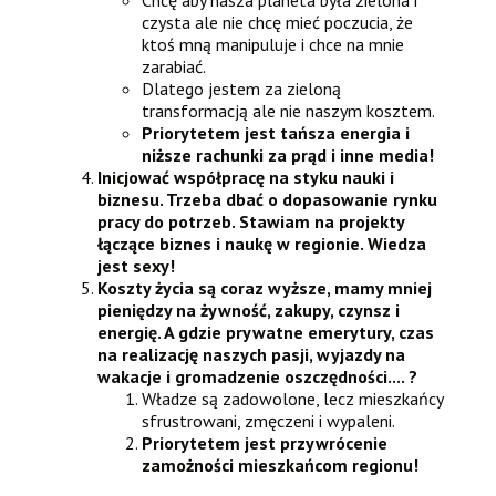
Chcę aby nasza planeta była zielona i
czysta ale nie chcę mieć poczucia, że
ktoś mną manipuluje i chce na mnie
zarabiać.
Dlatego jestem za zieloną
transformacją ale nie naszym kosztem.
Priorytetem jest tańsza energia i
niższe rachunki za prąd i inne media!
Inicjować współpracę na styku nauki i
biznesu. Trzeba dbać o dopasowanie rynku
pracy do potrzeb. Stawiam na projekty
łączące biznes i naukę w regionie. Wiedza
jest sexy!
Koszty życia są coraz wyższe, mamy mniej
pieniędzy na żywność, zakupy, czynsz i
energię. A gdzie prywatne emerytury, czas
na realizację naszych pasji, wyjazdy na
wakacje i gromadzenie oszczędności.... ?
Władze są zadowolone, lecz mieszkańcy
sfrustrowani, zmęczeni i wypaleni.
Priorytetem jest przywrócenie
zamożności mieszkańcom regionu!