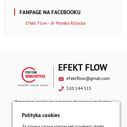
FANPAGE NA FACEBOOKU
Efekt Flow - dr Monika Różycka
EFEKT FLOW
efektflow@gmail.com
510 144 515
Biznesplan, analiza inwestycyjna, finansowa, marketing,
sprzedaż, restrukturyzacja, strategia rozwoju
Polityka cookies
Polityka prywatności i bezpieczeństwo danych
Ta strona używa ciasteczek (cookies), dzięki