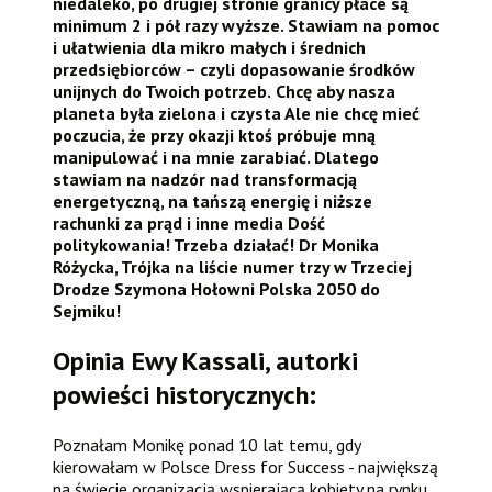
niedaleko, po drugiej stronie granicy płace są
minimum 2 i pół razy wyższe. Stawiam na pomoc
i ułatwienia dla mikro małych i średnich
przedsiębiorców – czyli dopasowanie środków
unijnych do Twoich potrzeb.
Chcę aby nasza
planeta była zielona i czysta Ale nie chcę mieć
poczucia, że przy okazji ktoś próbuje mną
manipulować i na mnie zarabiać. Dlatego
stawiam na nadzór nad transformacją
energetyczną, na tańszą energię i niższe
rachunki za prąd i inne media
Dość
politykowania! Trzeba działać!
Dr Monika
Różycka, Trójka na liście numer trzy w Trzeciej
Drodze Szymona Hołowni Polska 2050 do
Sejmiku!
Opinia Ewy Kassali, autorki
powieści historycznych:
Poznałam Monikę ponad 10 lat temu, gdy
kierowałam w Polsce Dress for Success - największą
na świecie organizacją wspierającą kobiety na rynku