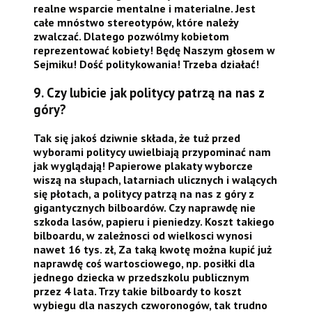
realne wsparcie mentalne i materialne. Jest
całe mnóstwo stereotypów, które należy
zwalczać. Dlatego pozwólmy kobietom
reprezentować kobiety! Będę Naszym głosem w
Sejmiku!
Dość politykowania! Trzeba działać!
9. Czy lubicie jak politycy patrzą na nas z
góry?
Tak się jakoś dziwnie składa, że tuż przed
wyborami politycy uwielbiają przypominać nam
jak wyglądają! Papierowe plakaty wyborcze
wiszą na słupach, latarniach ulicznych i walących
się płotach, a politycy patrzą na nas z góry z
gigantycznych bilboardów. Czy naprawdę nie
szkoda lasów, papieru i pieniedzy. Koszt takiego
bilboardu, w zależnosci od wielkosci wynosi
nawet 16 tys. zł, Za taką kwotę można kupić już
naprawdę coś wartosciowego, np. posiłki dla
jednego dziecka w przedszkolu publicznym
przez 4 lata. Trzy takie bilboardy to koszt
wybiegu dla naszych czworonogów, tak trudno