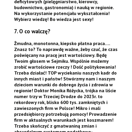
deficytowych (pielęgniarstwo, kierowcy,
budownictwo, gastronomia) i nauką w regionie.
Na wykorzystanie potencjału wykształcenia!
Wybierz wiedzę! Bo wiedza jest sexy!
7. O co walczę?
Żmudna, monotonna, kiepsko płatna praca….
Znasz to? To naprawdę ważne, żeby czuć, że czas
poświęcany na pracę jest wartościowy. Będę
Twoim głosem w Sejmiku. Wspólnie możemy
zrobić wartościowe rzeczy ! Dość politykowania!
Trzeba działać!
TOP wyciekaniu naszych kadr do
innych miast i państw! Stwórzmy nam i naszym
dzieciom warunki do dobrego życia i zdrowia w
regionie! Doktor Monika Różycka, trójka na liście
numer trzy w Trzeciej Drodze do
2023r. to
rekordowy rok, blisko 600 tys. zamkniętych i
zawieszonych firm w Polsce! Mikro i mali
przedsiębiorcy potrzebują pomocy! Prowadzenie
firm w aktualnych warunkach jest koszmarem!
Trzeba skończyć z gmatwaniną zmian i
absurdalnym systemem podatkowo-