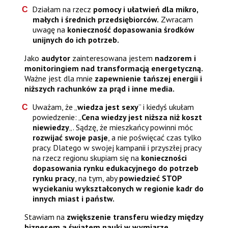
Działam na rzecz
pomocy i ułatwień dla mikro,
małych i średnich przedsiębiorców.
Zwracam
uwagę na
konieczność dopasowania środków
unijnych do ich potrzeb.
Jako
audytor
zainteresowana jestem
nadzorem i
monitoringiem nad transformacją energetyczną.
Ważne jest dla mnie
zapewnienie tańszej energii i
niższych rachunków za prąd i inne media.
Uważam, że „
wiedza jest sexy
” i kiedyś ukułam
powiedzenie: „
Cena wiedzy jest niższa niż koszt
niewiedzy
„. Sądzę, że mieszkańcy powinni móc
rozwijać swoje pasje
, a nie poświęcać czas tylko
pracy. Dlatego w swojej kampanii i przyszłej pracy
na rzecz regionu skupiam się na
konieczności
dopasowania rynku edukacyjnego do potrzeb
rynku pracy
, na tym, aby
powiedzieć STOP
wyciekaniu wykształconych w regionie kadr do
innych miast i państw.
Stawiam na
zwiększenie transferu wiedzy między
biznesem a światem nauki w wymiarze