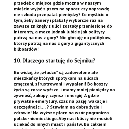
przecież o miejsce gdzie mozna w naszym
mieście wyjsć z psem na spacer. czy naprawdę
nie szkoda przepalać pieniędzy? Co myślicie o
tym, żeby banery i plakaty wyborcze raz na
zawsze zniknęły z ulic i zostały przeniesione do
interenty, a moze jednak lubicie jak politycy
patrzą na nas z góry? Nie głosuję na polityków,
którzy patrzą na nas z góry z gigantycznych
bilboardów!
10. Dlaczego startuję do Sejmiku?
Bo widzę, że „władze” są zadowolone ale
mieszkańcy których spotykam na ulicach
zmęczeni, sfrustrowani i wypaleni! Bo koszty
życia są coraz wyższe, i mamy mniej pieniędzy na
żywność, zakupy, czynsz i energię. A gdzie
prywatne emerytury, czas na pasję, wakacje i
oszczędności…. ? Stawiam na dobre życie i
zdrowie! Na wyższe płace na wzór pogranicza
polsko-niemieckiego. Aby nasi bliscy nie musieli
uciekać do innych miast i państw. Bo całkiem