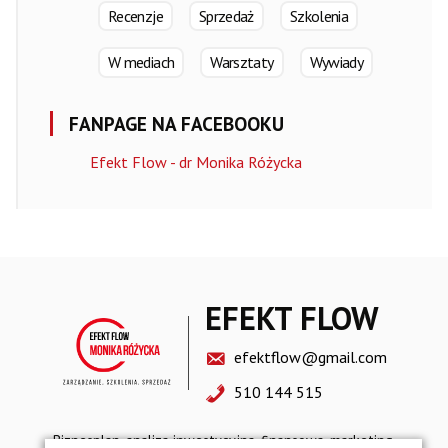
Recenzje
Sprzedaż
Szkolenia
W mediach
Warsztaty
Wywiady
FANPAGE NA FACEBOOKU
Efekt Flow - dr Monika Różycka
EFEKT FLOW
efektflow@gmail.com
510 144 515
Biznesplan, analiza inwestycyjna, finansowa, marketing,