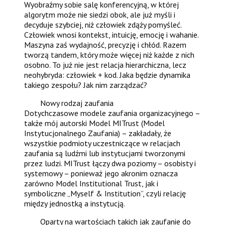
Wyobraźmy sobie salę konferencyjną, w której
algorytm może nie siedzi obok, ale już myśli i
decyduje szybciej, niż człowiek zdąży pomyśleć.
Człowiek wnosi kontekst, intuicję, emocję i wahanie.
Maszyna zaś wydajność, precyzję i chłód. Razem
tworzą tandem, który może więcej niż każde z nich
osobno. To już nie jest relacja hierarchiczna, lecz
neohybryda: człowiek + kod. Jaka będzie dynamika
takiego zespołu? Jak nim zarządzać?
Nowy rodzaj zaufania
Dotychczasowe modele zaufania organizacyjnego –
także mój autorski Model MITrust (Model
Instytucjonalnego Zaufania) – zakładały, że
wszystkie podmioty uczestniczące w relacjach
zaufania są ludźmi lub instytucjami tworzonymi
przez ludzi. MITrust łączy dwa poziomy – osobisty i
systemowy – ponieważ jego akronim oznacza
zarówno Model Institutional Trust, jak i
symboliczne „Myself & Institution”, czyli relację
między jednostką a instytucją.
Oparty na wartościach takich jak zaufanie do