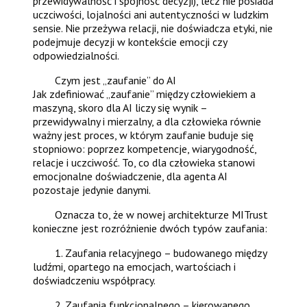
przewidywalność i spójność decyzji), lecz nie posiada
uczciwości, lojalności ani autentyczności w ludzkim
sensie. Nie przeżywa relacji, nie doświadcza etyki, nie
podejmuje decyzji w kontekście emocji czy
odpowiedzialności.
Czym jest „zaufanie” do AI
Jak zdefiniować „zaufanie” między człowiekiem a
maszyną, skoro dla AI liczy się wynik –
przewidywalny i mierzalny, a dla człowieka równie
ważny jest proces, w którym zaufanie buduje się
stopniowo: poprzez kompetencje, wiarygodność,
relacje i uczciwość. To, co dla człowieka stanowi
emocjonalne doświadczenie, dla agenta AI
pozostaje jedynie danymi.
Oznacza to, że w nowej architekturze MITrust
konieczne jest rozróżnienie dwóch typów zaufania:
1. Zaufania relacyjnego – budowanego między
ludźmi, opartego na emocjach, wartościach i
doświadczeniu współpracy.
2. Zaufania funkcjonalnego – kierowanego