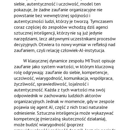
siebie, autentyczność i uczciwość, model ten
pokazuje, że żadne zaufanie organizacyjne nie
powstanie bez wewnętrznej spójności i
autentyczności ludzi, którzy je tworzą. Tymczasem
coraz częściej do zespołów wchodzą dziś agenci
sztucznej inteligencji, którzy nie są już jedynie
narzędziami, lecz aktywnymi uczestnikami procesów
decyzyjnych. Otwiera to nowy wymiar w refleksji nad
zaufaniem, czyli relację człowiek-AI-instytucja.
W klasycznej dynamice zespołu MITrust opisuje
zaufanie jako system wartości, w którym kluczową
rolę odgrywają: zaufanie do siebie, kompetencje,
uczciwość, wiarygodność, komunikacja, współpraca,
życzliwość, sprawiedliwość, lojalność i
autentyczność. Każda z tych wartości ma swój
odpowiednik w zachowaniu ludzkich aktorów
organizacyjnych. Jednak w momencie, gdy w zespole
pojawia się agent AI, część z nich traci naturalne
odniesienie. Sztuczna inteligencja może wykazywać
kompetencję (mierzalną skuteczność działania),
może budzić wiarygodność (poprzez