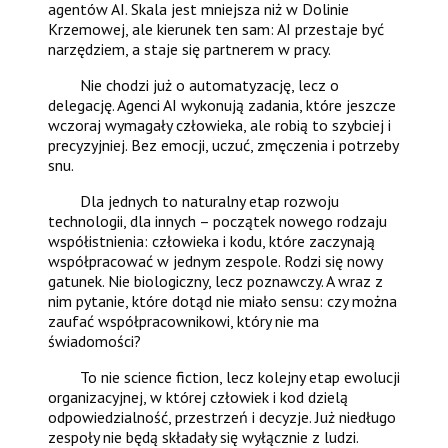
agentów AI. Skala jest mniejsza niż w Dolinie
Krzemowej, ale kierunek ten sam: AI przestaje być
narzędziem, a staje się partnerem w pracy.
Nie chodzi już o automatyzację, lecz o
delegację. Agenci AI wykonują zadania, które jeszcze
wczoraj wymagały człowieka, ale robią to szybciej i
precyzyjniej. Bez emocji, uczuć, zmęczenia i potrzeby
snu.
Dla jednych to naturalny etap rozwoju
technologii, dla innych – początek nowego rodzaju
współistnienia: człowieka i kodu, które zaczynają
współpracować w jednym zespole. Rodzi się nowy
gatunek. Nie biologiczny, lecz poznawczy. A wraz z
nim pytanie, które dotąd nie miało sensu: czy można
zaufać współpracownikowi, który nie ma
świadomości?
To nie science fiction, lecz kolejny etap ewolucji
organizacyjnej, w której człowiek i kod dzielą
odpowiedzialność, przestrzeń i decyzje. Już niedługo
zespoły nie będą składały się wyłącznie z ludzi.