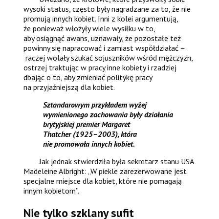
wysoki status, często były nagradzane za to, że nie
promują innych kobiet. Inni z kolei argumentują,
że ponieważ włożyły wiele wysiłku w to,
aby osiągnąć awans, uznawały, że pozostałe też
powinny się napracować i zamiast współdziałać –
raczej wolały szukać sojuszników wśród mężczyzn,
ostrzej traktując w pracy inne kobiety i rzadziej
dbając o to, aby zmieniać politykę pracy
na przyjaźniejszą dla kobiet.
Sztandarowym przykładem wyżej
wymienionego zachowania były działania
brytyjskiej premier Margaret
Thatcher (1925–2003), która
nie promowała innych kobiet.
Jak jednak stwierdziła była sekretarz stanu USA
Madeleine Albright: „W piekle zarezerwowane jest
specjalne miejsce dla kobiet, które nie pomagają
innym kobietom”.
Nie tylko szklany sufit