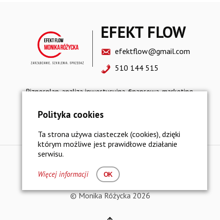
EFEKT FLOW
efektflow@gmail.com
510 144 515
Biznesplan, analiza inwestycyjna, finansowa, marketing,
sprzedaż, restrukturyzacja, strategia rozwoju
Polityka cookies
Polityka prywatności i bezpieczeństwo danych
Ta strona używa ciasteczek (cookies), dzięki
którym możliwe jest prawidłowe działanie
serwisu.
Więcej informacji
OK
© Monika Różycka 2026