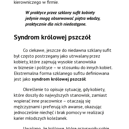
kierowniczego w firmie.
W praktyce przez szklany sufit kobiety
jedynie mogą obserwować piętra władzy,
praktycznie dla nich niedostępne.
Syndrom królowej pszczół
Co ciekawe, jeszcze do niedawna szklany sufit
był często postrzegany jako utrwalany przez
kobiety, które zajmują wysokie stanowiska
w biznesie i polityce – w stosunku do innych kobiet.
Ekstremalna forma szklanego sufitu definiowana
jest jako
syndrom królowej pszczół
.
Określenie to opisuje sytuację, gdy kobiety,
które doszły do najwyższych stanowisk, zamiast
wspierać inne pracownice – otaczają się
mężczyznami i preferują ich awanse, okazując
jednocześnie niechęć i brak pomocy w realizacji
karier młodszych koleżanek.
Uważano, że królowe, które przyswoiły sobie