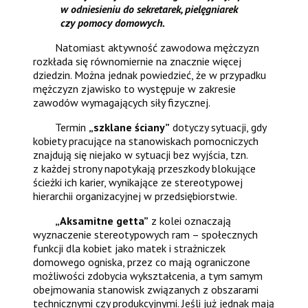
w odniesieniu do sekretarek, pielęgniarek
czy pomocy domowych.
Natomiast aktywność zawodowa mężczyzn
rozkłada się równomiernie na znacznie więcej
dziedzin. Można jednak powiedzieć, że w przypadku
mężczyzn zjawisko to występuje w zakresie
zawodów wymagających siły fizycznej.
Termin
„szklane ściany”
dotyczy sytuacji, gdy
kobiety pracujące na stanowiskach pomocniczych
znajdują się niejako w sytuacji bez wyjścia, tzn.
z każdej strony napotykają przeszkody blokujące
ścieżki ich karier, wynikające ze stereotypowej
hierarchii organizacyjnej w przedsiębiorstwie.
„Aksamitne getta”
z kolei oznaczają
wyznaczenie stereotypowych ram – społecznych
funkcji dla kobiet jako matek i strażniczek
domowego ogniska, przez co mają ograniczone
możliwości zdobycia wykształcenia, a tym samym
obejmowania stanowisk związanych z obszarami
technicznymi czy produkcyjnymi. Jeśli już jednak mają