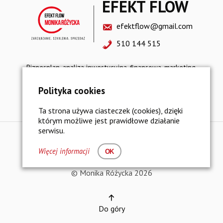
EFEKT FLOW
efektflow@gmail.com
510 144 515
Biznesplan, analiza inwestycyjna, finansowa, marketing,
sprzedaż, restrukturyzacja, strategia rozwoju
Polityka cookies
Polityka prywatności i bezpieczeństwo danych
Ta strona używa ciasteczek (cookies), dzięki
którym możliwe jest prawidłowe działanie
serwisu.
Więcej informacji
OK
© Monika Różycka 2026
Do góry