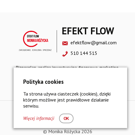
EFEKT FLOW
efektflow@gmail.com
510 144 515
Biznesplan, analiza inwestycyjna, finansowa, marketing,
sprzedaż, restrukturyzacja, strategia rozwoju
Polityka cookies
Polityka prywatności i bezpieczeństwo danych
Ta strona używa ciasteczek (cookies), dzięki
którym możliwe jest prawidłowe działanie
serwisu.
Więcej informacji
OK
© Monika Różycka 2026