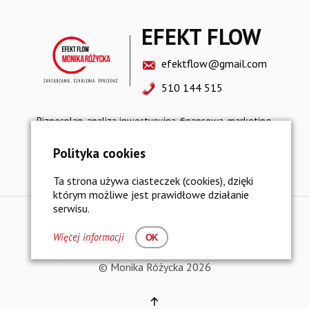
EFEKT FLOW
efektflow@gmail.com
510 144 515
Biznesplan, analiza inwestycyjna, finansowa, marketing,
sprzedaż, restrukturyzacja, strategia rozwoju
Polityka cookies
Polityka prywatności i bezpieczeństwo danych
Ta strona używa ciasteczek (cookies), dzięki
którym możliwe jest prawidłowe działanie
serwisu.
Więcej informacji
OK
© Monika Różycka 2026